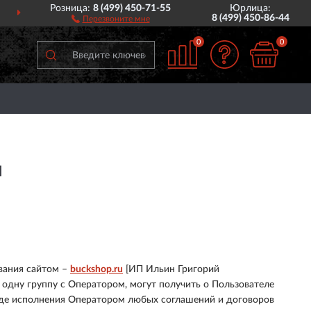
Розница:
8 (499) 450-71-55
Юрлица:
ИИ
ПОЖИЗНЕННАЯ
ГАРА
8 (499) 450-86-44
Перезвоните мне
0
0
и
вания сайтом –
buckshop.ru
[ИП Ильин Григорий
 одну группу с Оператором, могут получить о Пользователе
 ходе исполнения Оператором любых соглашений и договоров