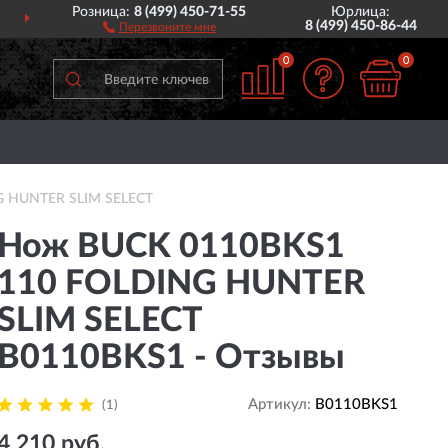
Розница:
8 (499) 450-71-55
Юрлица:
ДОСТАВИМ
ПО ВСЕЙ РОССИИ
8 (499) 450-86-44
Перезвоните мне
0
0
G HUNTER SLIM SELECT
Нож BUCK 0110BKS1
110 FOLDING HUNTER
SLIM SELECT
B0110BKS1 - Отзывы
Артикул:
B0110BKS1
(1)
4 210 руб.