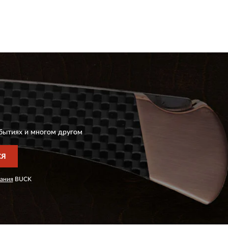
бытиях и многом другом
СЯ
ания
BUCK